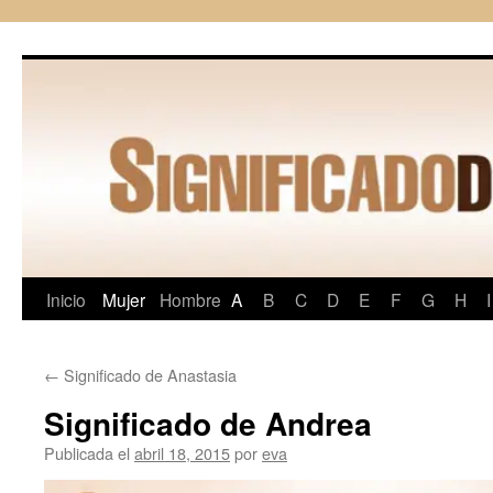
Saltar
al
contenido
Inicio
Mujer
Hombre
A
B
C
D
E
F
G
H
I
←
Significado de Anastasia
Significado de Andrea
Publicada el
abril 18, 2015
por
eva