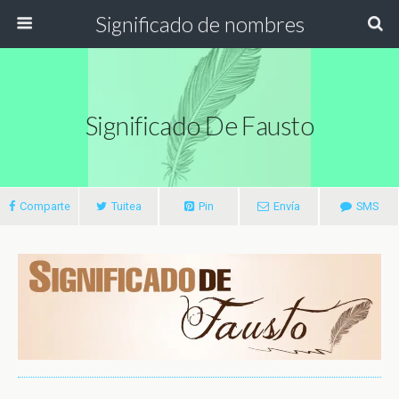
Significado de nombres
Significado De Fausto
Comparte
Tuitea
Pin
Envía
SMS