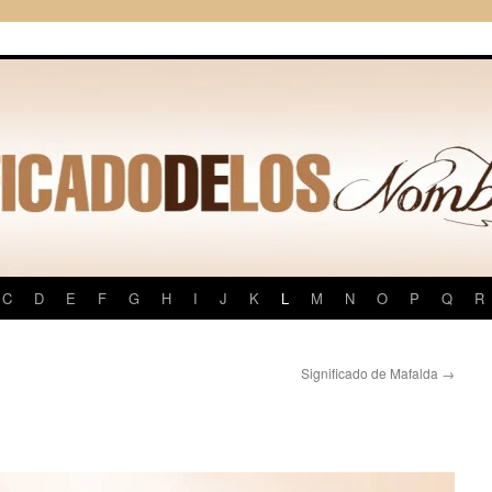
C
D
E
F
G
H
I
J
K
L
M
N
O
P
Q
R
Significado de Mafalda
→