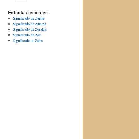
Entradas recientes
Significado de Zuriñe
Significado de Zulema
Significado de Zoraida
Significado de Zoe
Significado de Zaira