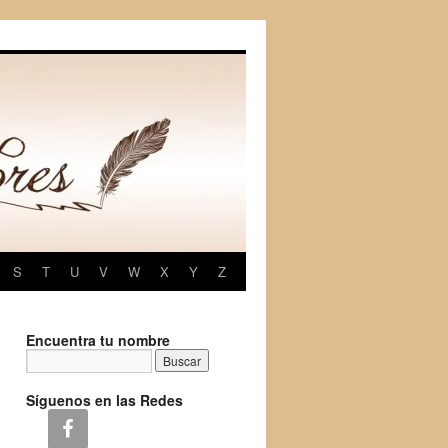
S
T
U
V
W
X
Y
Z
Encuentra tu nombre
Síguenos en las Redes