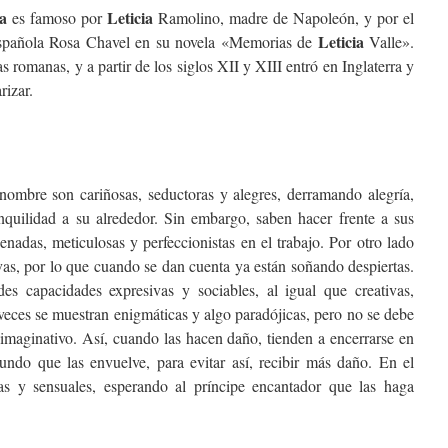
ia
Leticia
es famoso por
Ramolino, madre de Napoleón, y por el
Leticia
 española Rosa Chavel en su novela «Memorias de
Valle».
romanas, y a partir de los siglos XII y XIII entró en Inglaterra y
izar.
nombre son cariñosas, seductoras y alegres, derramando alegría,
nquilidad a su alrededor. Sin embargo, saben hacer frente a sus
nadas, meticulosas y perfeccionistas en el trabajo. Por otro lado
vas, por lo que cuando se dan cuenta ya están soñando despiertas.
s capacidades expresivas y sociables, al igual que creativas,
veces se muestran enigmáticas y algo paradójicas, pero no se debe
e imaginativo. Así, cuando las hacen daño, tienden a encerrarse en
mundo que las envuelve, para evitar así, recibir más daño. En el
as y sensuales, esperando al príncipe encantador que las haga