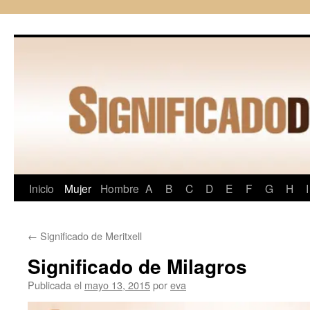
Saltar
al
contenido
Inicio
Mujer
Hombre
A
B
C
D
E
F
G
H
I
←
Significado de Meritxell
Significado de Milagros
Publicada el
mayo 13, 2015
por
eva