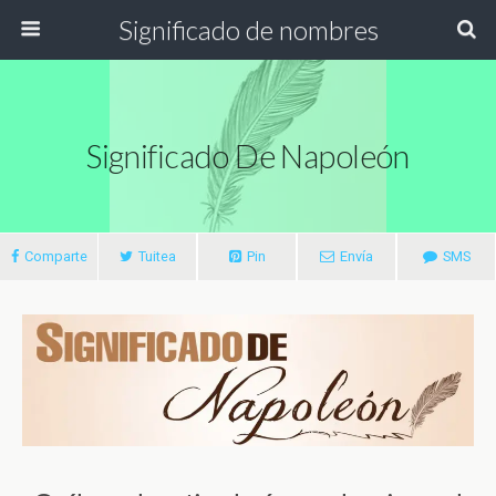
Significado de nombres
Significado De Napoleón
Comparte
Tuitea
Pin
Envía
SMS