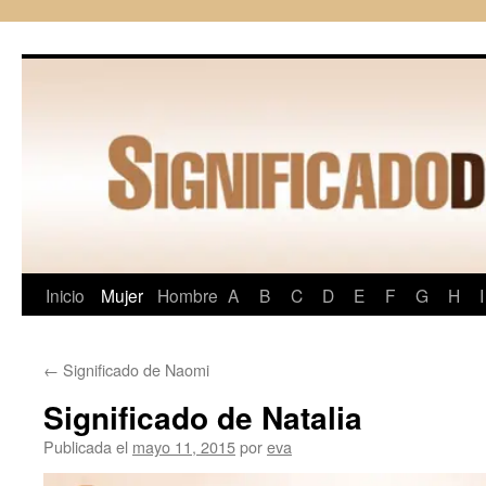
Saltar
al
contenido
Inicio
Mujer
Hombre
A
B
C
D
E
F
G
H
I
←
Significado de Naomi
Significado de Natalia
Publicada el
mayo 11, 2015
por
eva