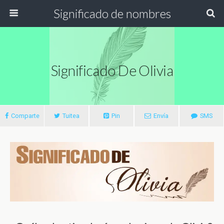
Significado de nombres
Significado De Olivia
Comparte
Tuitea
Pin
Envía
SMS