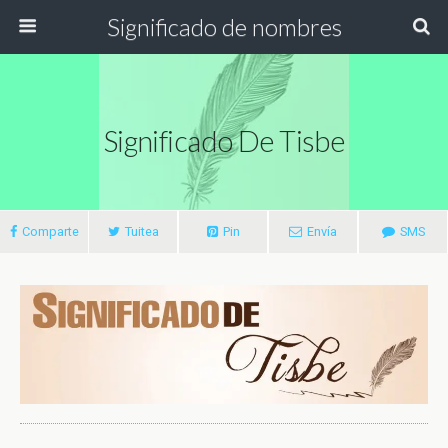
Significado de nombres
Significado De Tisbe
Comparte
Tuitea
Pin
Envía
SMS