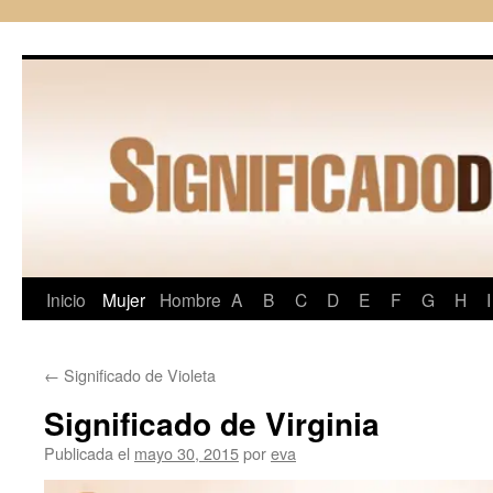
Saltar
al
contenido
Inicio
Mujer
Hombre
A
B
C
D
E
F
G
H
I
←
Significado de Violeta
Significado de Virginia
Publicada el
mayo 30, 2015
por
eva