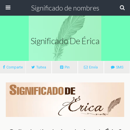
Significado de nombres
Significado De Érica
Comparte
Tuitea
Pin
Envía
SMS