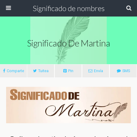
Significado de nombres
Significado De Martina
Comparte
Tuitea
Pin
Envía
SMS