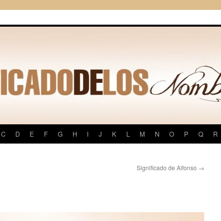
C
D
E
F
G
H
I
J
K
L
M
N
O
P
Q
R
Significado de Alfonso
→