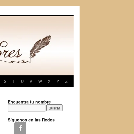
S
T
U
V
W
X
Y
Z
Encuentra tu nombre
Síguenos en las Redes