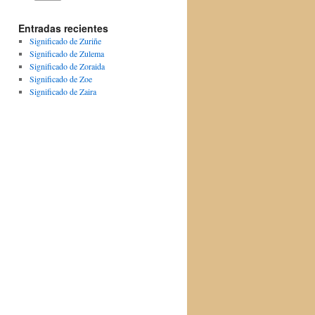
Entradas recientes
Significado de Zuriñe
Significado de Zulema
Significado de Zoraida
Significado de Zoe
Significado de Zaira